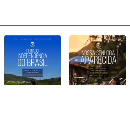
Independência do
12 de Outubro
Brasil Pirenópolis
Pirenópolis