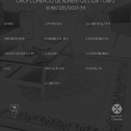
CMCP COMERCIO DE ALIMENTOS LTDA - CNPJ:
61.867.031/0001-39
HOME
A POUSADA
ACOMODAÇÕES
PIRENÓPOLIS
ESSENCIAL SPA
EXPERIÊNCIAS
OFERTAS ESPECIAIS
GALERIA
GASTRONOMIA
FAQ
PRIVACIDADE
POLÍTICAS
CONTATO